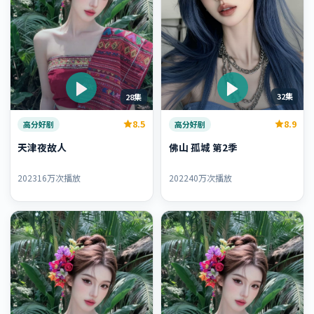
32集
28集
8.9
8.5
高分好剧
高分好剧
佛山 孤城 第2季
天津夜故人
2022
40万次播放
2023
16万次播放