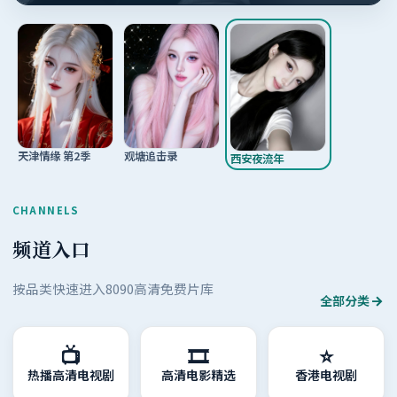
观塘追击录
天津情缘 第2季
西安夜流年
CHANNELS
频道入口
按品类快速进入8090高清免费片库
全部分类
📺
🎞️
⭐
热播高清电视剧
高清电影精选
香港电视剧