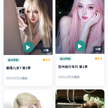
35集
37集
9.5
高分好剧
9.8
高分好剧
苏州自行车行 第1季
基隆儿女7 第2季
2025
14万次播放
2025
33万次播放