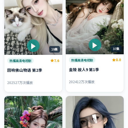
37集
19集
8.0
热播高清电视剧
7.6
热播高清电视剧
金陵 故人9 第1季
回响佛山物语 第2季
2024
12万次播放
2025
27万次播放