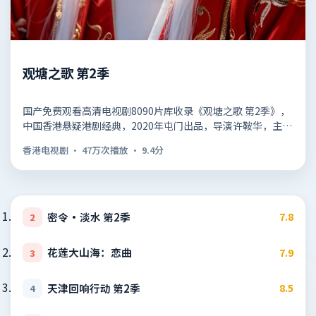
观塘之歌 第2季
国产免费观看高清电视剧8090片库收录《观塘之歌 第2季》，
中国香港悬疑港剧经典，2020年屯门出品，导演许鞍华，主演
成龙、郑秀…
香港电视剧
·
47万次播放
·
9.4
分
密令·淡水 第2季
7.8
2
花莲大山海：恋曲
7.9
3
天津回响行动 第2季
8.5
4