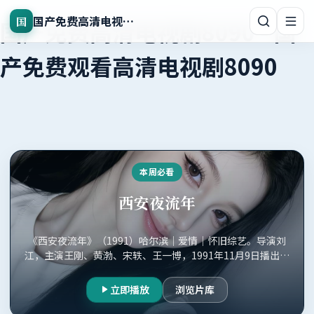
国产免费高清电视剧8090
国
国产免费高清电视剧8090
-
国
产免费观看高清电视剧8090
本周必看
西安夜流年
《西安夜流年》（1991）哈尔滨｜爱情｜怀旧综艺。导演刘
江，主演王刚、黄渤、宋轶、王一博，1991年11月9日播出，
国产免费观看高清电视剧8090正版收录。
立即播放
浏览片库