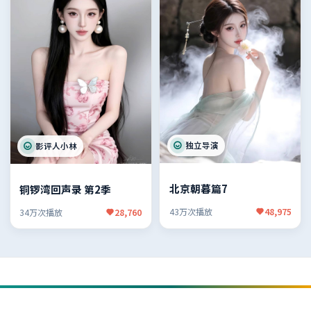
独立导演
影评人小林
北京朝暮篇7
铜锣湾回声录 第2季
43万次播放
48,975
34万次播放
28,760